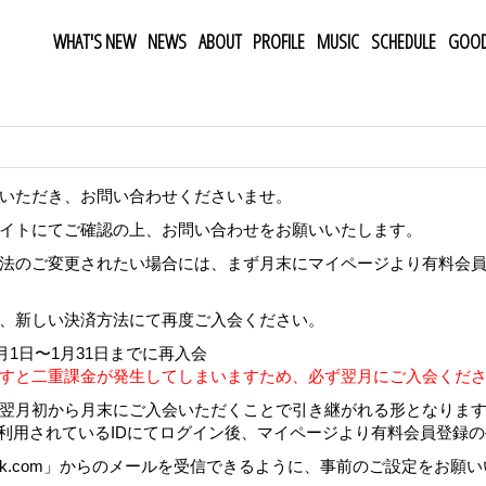
WHAT'S NEW
NEWS
ABOUT
PROFILE
MUSIC
SCHEDULE
GOO
いただき、お問い合わせくださいませ。
イトにてご確認の上、お問い合わせをお願いいたします。
法のご変更されたい場合には、まず月末にマイページより有料会
、新しい決済方法にて再度ご入会ください。
月1日〜1月31日までに再入会
すと二重課金が発生してしまいますため、必ず翌月にご入会くだ
翌月初から月末にご入会いただくことで引き継がれる形となりま
ご利用されているIDにてログイン後、マイページより有料会員登録
.agent-sk.com」からのメールを受信できるように、事前のご設定をお