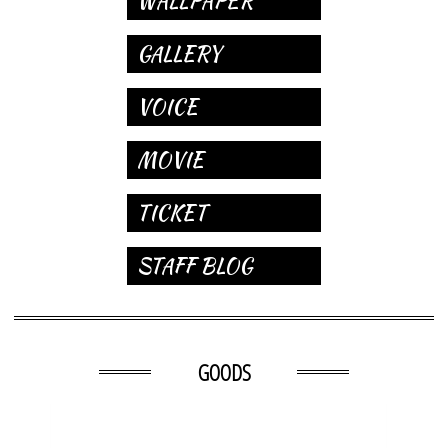
WALLPAPER
GALLERY
VOICE
MOVIE
TICKET
STAFF BLOG
GOODS