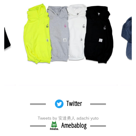
Twitter
Tweets by 安達勇人 adachi yuto
Amebablog