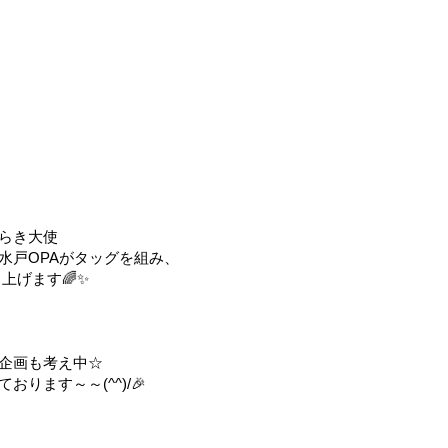
らき大使
水戸OPAがタッグを組み、
上げます🌈✨
企画も考え中☆
ります～～(^^)/🎉