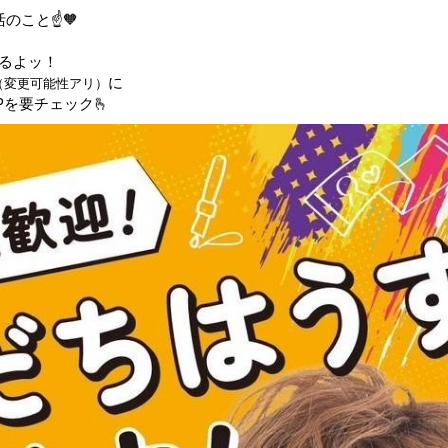
のこと☝🧡
るよッ！
に
（変更可能性アリ）
を要チェック🫰