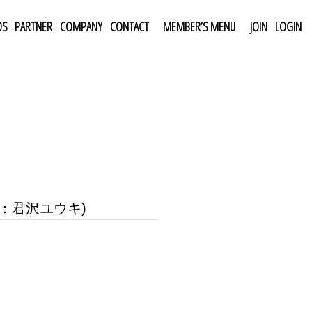
DS
PARTNER
COMPANY
CONTACT
MEMBER’S MENU
JOIN
LOGIN
ト：君沢ユウキ)