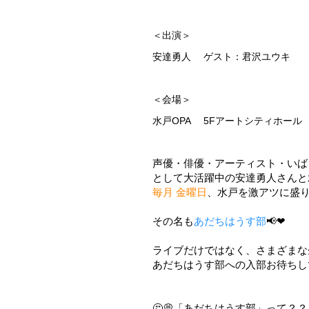
＜出演＞
安達勇人 ゲスト：君沢ユウキ
＜会場＞
水戸OPA 5Fアートシティホール
声優・俳優・アーティスト・いば
として大活躍中の安達勇人さんと
毎月 金曜日
、水戸を激アツに盛り
その名も
あだちはうす部
📢❤
ライブだけではなく、さまざまな
あだちはうす部への入部お待ちしてお
🤔💭「あだちはうす部」って？？